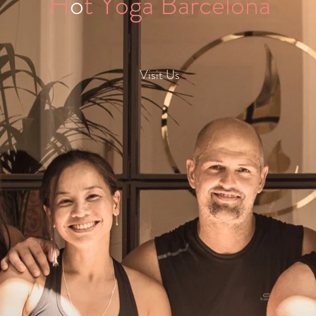
H
o
t Yoga Barcelona
Visit Us