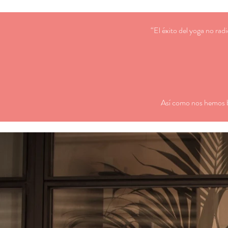
“El éxito del yoga no rad
Así como nos hemos be