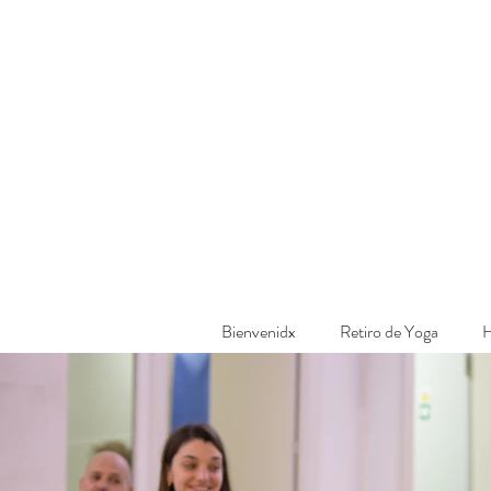
Bienvenidx
Retiro de Yoga
H