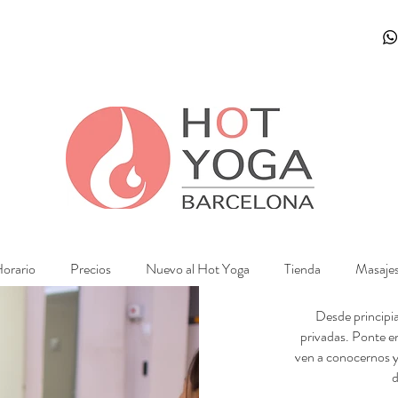
orario
Precios
Nuevo al Hot Yoga
Tienda
Masaje
Desde principia
privadas. Ponte e
ven a conocernos y
d